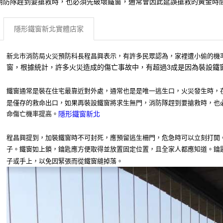
消防隊趕到要搶救時，也必須先破壞鐵窗，通常會因此延誤搶救的黃金時
隱形鐵窗新北實體店家
新北市消防局火災預防科長程昌興表示，有許多民眾認為，家裡遭小偷的機
窗，根據統計，許多火災造成的傷亡事故中，有超過3成是因為裝設鐵
鐵窗通常是裝在住宅最靠近對外處，通常也是是唯一逃生口，火災發生時，
是僅存的救命出口，如果再裝設鐵窗將求生無門，消防隊趕到要搶救時，也
命傷亡機率提高。
隱形鐵窗新北
程昌興提到，加裝鐵窗時不可封死，應預留逃生柵門，危急時可以立刻打開
子。鐵窗如上鎖，鑰匙應方便取得並放置固定位置，且全家人都應知道。鑰
子或手上，以免因緊張而從鐵窗縫掉落。