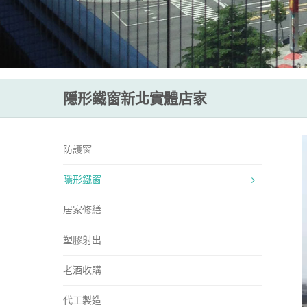
隱形鐵窗新北實體店家
防護窗
隱形鐵窗
居家修繕
塑膠射出
老酒收購
代工製造