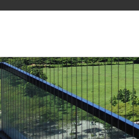
/css/font-awesome.css
醫療