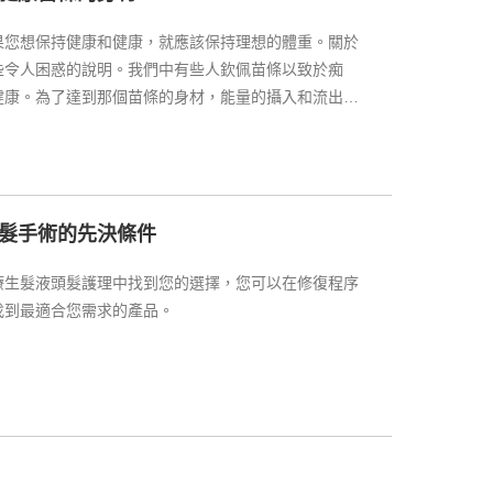
果您想保持健康和健康，就應該保持理想的體重。關於
些令人困惑的說明。我們中有些人欽佩苗條以致於痴
健康。為了達到那個苗條的身材，能量的攝入和流出應
髮手術的先決條件
療生髮液頭髮護理中找到您的選擇，您可以在修復程序
找到最適合您需求的產品。