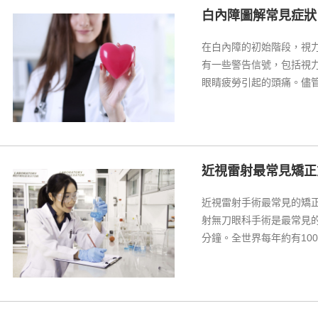
白內障圖解常見症狀
在白內障的初始階段，視
有一些警告信號，包括視
眼睛疲勞引起的頭痛。儘
為手術），但患者也可以
蜂蜜在水中混合併每餐食
近視雷射最常見矯正
近視雷射手術最常見的矯
射無刀眼科手術是最常見
分鐘。全世界每年約有10
什麼不同，但其缺點可能
風險，但幸運的是，它們