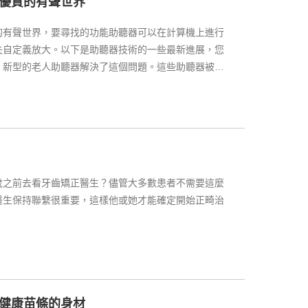
優質的有聲世界
的有聲世界，要尋找的功能助聽器可以在計算機上進行
失自定義放大。以下是助聽器技術的一些最新進展，您
：新型的老人助聽器解決了這個問題。這些助聽器被稱
歲之前去看牙齒矯正醫生？儘管大多數患者不需要這麼
醫生保持聯繫很重要，這樣他或她才能確定開始正畸治
健康苗條的身材