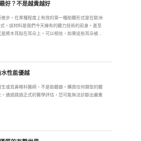
最好？不是越貴越好
斷進步。在某種程度上有效的第一種助聽形式是在歐洲
形式。該材料是我們今天擁有的聽力技術的前身。甚至
式是將木耳貼在耳朵上。可以相信，如果這些耳朵被固
覺的動物形狀，那麼戴著該耳朵的人就不會遭受聽力損
。一個重要的進步是引入了耳掛型助聽器。
防水性能優越
醫生或耳鼻喉科醫師，不是助聽器。購買任何類型的聽
生。通過跳過正式的醫學評估，您可能無法診斷出嚴重