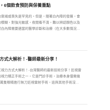
，6個飲食預防與保養重點
力衰竭或喪失是罕見的。但是，隨著白內障的發展，會
力模糊，對強光敏感，夜間看不清，難以辨認顏色以及
管白內障需要適當的醫學診斷和治療（在大多數情況下
利用幾種家庭療法來抑制白內障生長並增強眼睛。當與
用時，蘋果醋可以幫助預防和控制白內障。
方式大解析！-醫師最新分享！
正視力方式大解析！-台灣醫師的最新技術分享！近視雷
的視力矯正手術之一，它是門診手術，治療本身僅需幾
0萬隻眼睛進行無刀近視雷射手術，這與其他手術沒有
與其他手術有所不同。不管有人說無刀近視雷射手術有
之間相差甚遠。