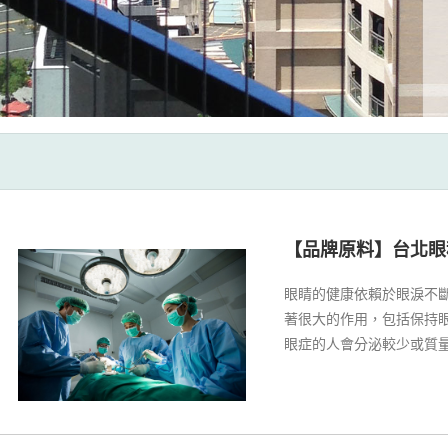
【品牌原料】台北眼
眼睛的健康依賴於眼淚不
著很大的作用，包括保持
眼症的人會分泌較少或質
滑。台北眼科淚膜由三層
淚蒸發過快，品牌原料有