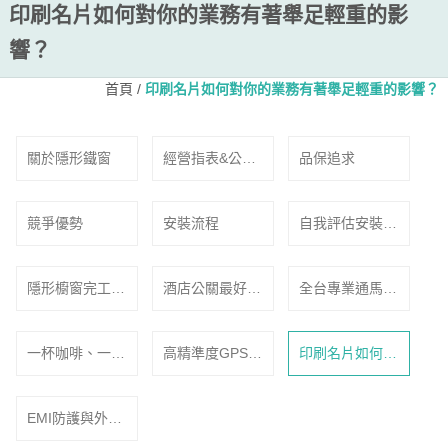
印刷名片如何對你的業務有著舉足輕重的影
響？
首頁
/
印刷名片如何對你的業務有著舉足輕重的影響？
關於隱形鐵窗
經營指表&公司
品保追求
願景
競爭優勢
安裝流程
自我評估安裝隱
形櫥窗
隱形櫥窗完工案
酒店公關最好
全台專業通馬
例
賺-生活踏實精
桶、通水管、水
彩萬分！
管清洗一次用到
一杯咖啡、一頓
高精準度GPS定
印刷名片如何對
好
飯都有可能是外
位追蹤器-隨時
你的業務有著舉
遇的開始
監看愛車下落
足輕重的影響？
EMI防護與外觀
設計的完美結