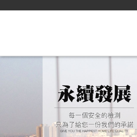
/css/font-awesome.css
酒店公關最好賺-生活踏實精彩萬分