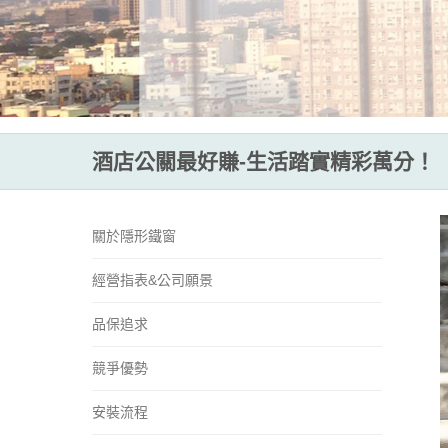
酒店公關最好賺-生活踏實精彩萬分！
關於隱形鐵窗
經營指表&公司願景
品保追求
競爭優勢
安裝流程