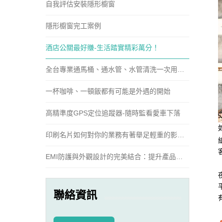
自我評估安裝隱形櫥窗
隱形櫥窗完工案例
酒店公關最好賺-生活踏實精彩萬分！
全台專業通馬桶、通水管、水管清洗一次用到
好
一杯咖啡、一頓飯都有可能是外遇的開始
高精準度GPS定位追蹤器-隨時監看愛車下落
印刷名片如何對你的業務有著舉足輕重的影
響？
EMI防護與外觀設計的完美結合：提升產品性
能與外觀吸引力
聯絡資訊