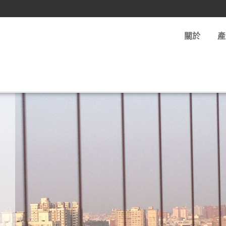
！
關於
產