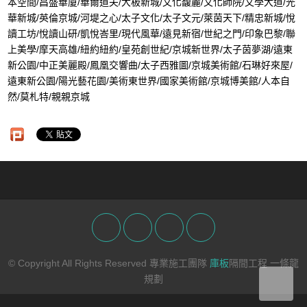
本空間/昌盛華廈/華爾道夫/大板新城/文化馥麗/文化師院/文學大道/光
華新城/英倫京城/河堤之心/太子文化/太子文元/萊茵天下/精忠新城/悅
讀工坊/悅讀山研/凱悅峇里/現代風華/遠見新宿/世紀之門/印象巴黎/聯
上美學/摩天高雄/紐約紐約/皇苑創世紀/京城新世界/太子茵夢湖/遠東
新公園/中正美麗殿/鳳凰交響曲/太子西雅圖/京城美術館/石琳好來屋/
遠東新公園/陽光藝花園/美術東世界/國家美術館/京城博美館/人本自
然/莫札特/親親京城
© Copyright All Rights Reserved 專業施工團隊
庫板
隔間工程 一條龍
規劃