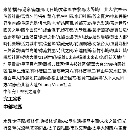
米蘭/樸石/湯泉/南加州/明日城/文學園/峇黎島/太陽城/上北大/賞未來/
信義計畫/富貴名門/長虹華府/民生社區/水印社區/芬帝夏宮/中和菩提/
昇陽麗都/重慶光點/非常歐洲/新站國寶/首都天夏/陽光樂活/富麗世界/
國美之星/四季會館/竹成金澤/巴黎花都/大學風呂/藝術國寶/麗寶仙境/
合康翠堤/白金漢宮/夢想之都/九揚香波/光印社區/紐約廣場/豐田大郡/
時代廣場/活力城市/寶佳登峰/鼎藏光明/花園廣場/閱讀台大/臻愛鄉榭/
三輝首馥/昌益高地/德鑫雙璽/時代之閱/布達佩斯/新竹小城/啟奧邦城/
橘郡社區/橋逸大樓/21創世紀/遠雄U未來/遠雄未來市/名軒新天地/全
坤富貴賞/皇翔百老匯/藝術典藏家/伊吉邦社區/馥華大台北/麗植園社
區/巨星生活家/椰林雙園二/富廣新東方/椰林首璽二/蓮山皇家水莊/遠
雄百年大鎮/麗池花園廣場/松山延壽國宅/松贊花園廣場/太平大砌四
方/潤泰台北新大陸/Young Vision社區
中部完工案例之建案
完工案例
中部地區
水舜/太子龍/鄉林/雅典鄉林/凱撒/AZ學生活/德昌中國/未來之翼/日光
行宮/星光浪琴/海頓奇品/太子西雅圖/市政交響曲/太平大砌四方/東帝