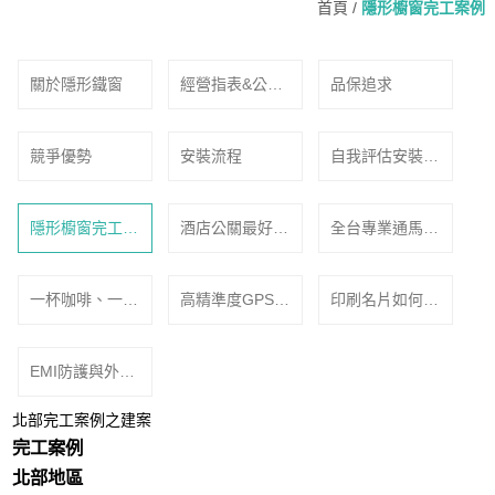
首頁
/
隱形櫥窗完工案例
關於隱形鐵窗
經營指表&公司
品保追求
願景
競爭優勢
安裝流程
自我評估安裝隱
形櫥窗
隱形櫥窗完工案
酒店公關最好
全台專業通馬
例
賺-生活踏實精
桶、通水管、水
彩萬分！
管清洗一次用到
一杯咖啡、一頓
高精準度GPS定
印刷名片如何對
好
飯都有可能是外
位追蹤器-隨時
你的業務有著舉
遇的開始
監看愛車下落
足輕重的影響？
EMI防護與外觀
設計的完美結
北部完工案例之建案
合：提升產品性
完工案例
能與外觀吸引力
北部地區