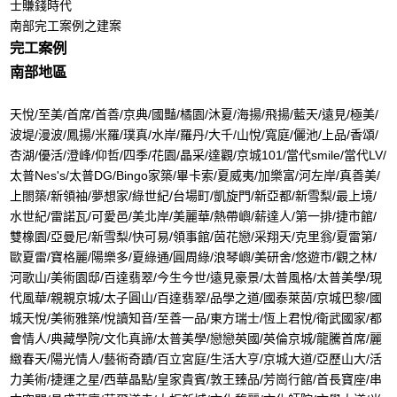
士賺錢時代
南部完工案例之建案
完工案例
南部地區
天悅/至美/首席/首善/京典/國豔/橘園/沐夏/海揚/飛揚/藍天/遠見/極美/
波堤/漫波/鳳揚/米羅/璞真/水岸/羅丹/大千/山悅/寬庭/儷池/上品/香頌/
杏湖/優活/澄峰/仰哲/四季/花園/晶采/達觀/京城101/當代smile/當代LV/
太普Nes's/太普DG/Bingo家築/畢卡索/夏威夷/加樂富/河左岸/真善美/
上閤築/新領袖/夢想家/綠世紀/台場町/凱旋門/新亞都/新雪梨/最上境/
水世紀/雷諾瓦/可愛邑/美北岸/美麗華/熱帶嶼/薪達人/第一排/捷市館/
雙橡園/亞曼尼/新雪梨/快可易/領事館/茵花戀/采翔天/克里翁/夏雷第/
歐夏雷/寶格麗/陽樂多/夏綠通/圓周綠/浪琴嶼/美研舍/悠遊市/觀之林/
河歌山/美術園邸/百達翡翠/今生今世/遠見豪景/太普風格/太普美學/現
代風華/親親京城/太子圓山/百達翡翠/品學之道/國泰萊茵/京城巴黎/國
城天悅/美術雅築/悅讀知音/至善一品/東方瑞士/恆上君悅/衛武國家/都
會情人/典藏學院/文化真諦/太普美學/戀戀英國/英倫京城/龍騰首席/麗
緻春天/陽光情人/藝術奇蹟/百立宮庭/生活大亨/京城大道/亞歷山大/活
力美術/捷運之星/西華晶點/皇家貴賓/敦王臻品/芳崗行館/首長寶座/串