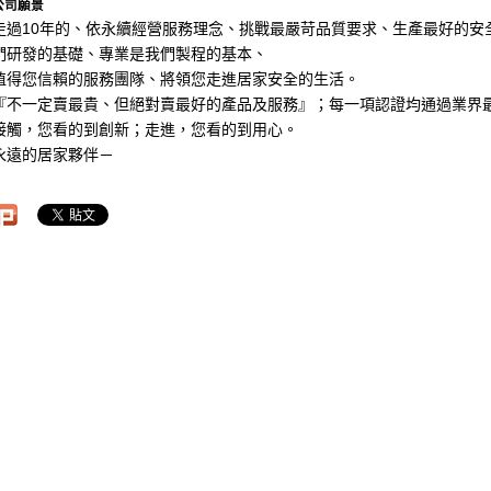
公司願景
走過10年的、依永續經營服務理念、挑戰最嚴苛品質要求、生產最好的安
們研發的基礎、專業是我們製程的基本、
值得您信賴的服務團隊、將領您走進居家安全的生活。
『不一定賣最貴、但絕對賣最好的產品及服務』；每一項認證均通過業界
接觸，您看的到創新；走進，您看的到用心。
永遠的居家夥伴－