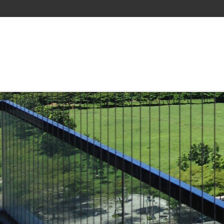
/css/font-awesome.css
經營指表&公司願景