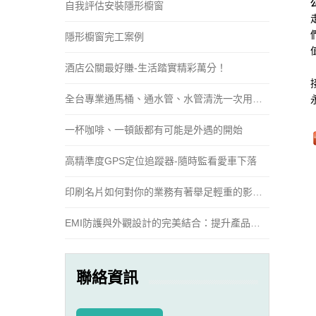
自我評估安裝隱形櫥窗
隱形櫥窗完工案例
酒店公關最好賺-生活踏實精彩萬分！
全台專業通馬桶、通水管、水管清洗一次用到
好
一杯咖啡、一頓飯都有可能是外遇的開始
高精準度GPS定位追蹤器-隨時監看愛車下落
印刷名片如何對你的業務有著舉足輕重的影
響？
EMI防護與外觀設計的完美結合：提升產品性
能與外觀吸引力
聯絡資訊