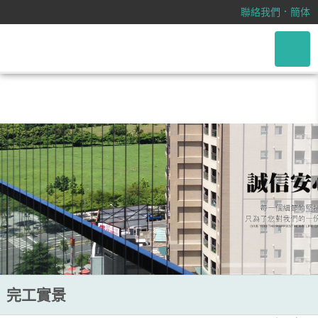
/css/font-awesome.css
．
聯絡我們
簡体
完工實景
完工實景