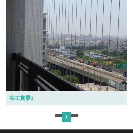
完工實景3
1