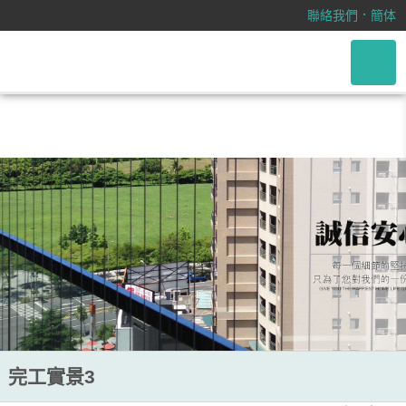
/css/font-awesome.css
．
聯絡我們
簡体
完工實景3
完工實景3