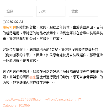
旅遊
八大
飲食
2019-09-23
保障您的貨物、家具，服務全年無休，由於這些原因，目前
搬家打包
的趨勢是用卡車將您的物品收拾起來，帶到倉庫並在倉庫中裝載集裝
箱。集裝箱屬於船公司。容器不可存放。
容器位於底盤上，底盤離地面約4英尺。集裝箱沒有坡道或舉升門
（例如搬家的卡車），因此，如果您考慮使用自裝載選件，那麼僅此
一個原因就不會考慮它。
有了所有這些信息，您現在可以更好地了解國際遷徙流程中使用的術
語，並與您的國際
遷徙者進行更好的談判。您可以存儲容器中的
搬家
內容，但不能將內容存儲在容器中。
https://www.25458595.com.tw/front/bin/cglist.phtml?
Category=101955