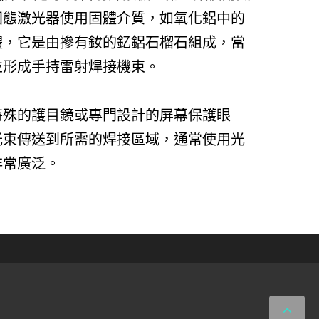
固態激光器使用固體介質，如氧化鋁中的
體，它是由摻有釹的釔鋁石榴石組成，當
並形成手持雷射焊接機束。
特殊的護目鏡或專門設計的屏幕保護眼
光束傳送到所需的焊接區域，通常使用光
非常廣泛。