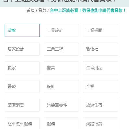
首頁
/
貸款
/
台中上班族必看！勞保也能申請代書貸款！
貸款
工業設計
工業相關
居家設計
工業工程
徵信社
搬家
醫美
生理用品
醫療
設計
企業
清潔消毒
汽機車零件
旅遊住宿
租車包車服務
服務
網路行銷