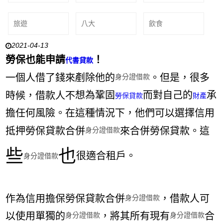
旅遊
八大
飲食
2021-04-13
勞保也能申請
！
代書貸款
一個人借了錢來剷除他的
。但是，很多
身分證借款
時候，借款人
不
想為鞏固
而對自己的
承
勞保貸款
財產
擔任何風險。在這種情況下，他們可以選擇信用
抵押勞保貸款合併
來合併勞保貸款。這
身分證借款
些
也
很適合租戶。
身分證借款
作為信用擔保勞保貸款合併
，借款人可
身分證借款
以使用單獨的
，將其所有現有
合
身分證借款
身分證借款