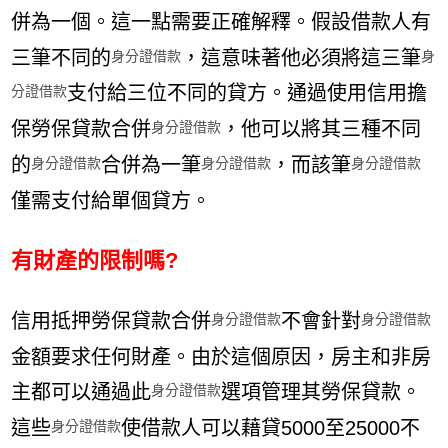
併為一個。這一點需要正確解釋。假設借款人有
三筆不同的
，這意味著他必須將這三筆
身分證借款
身
支付給三位不同的貸方。通過使用信用擔
分證借款
保勞保貸款合併
，他可以將其三種不同
身分證借款
的
合併為一筆
，而該筆
身分證借款
身分證借款
身分證借款
僅需支付給單個貸方。
有財產的限制嗎?
信用抵押勞保貸款合併
不會針對
身分證借款
身分證借款
金額要求任何財產。由於這個原因，房主和非房
主都可以通過此
選項管理其勞保貸款。
身分證借款
這些
使借款人可以藉貸5000至25000不
身分證借款