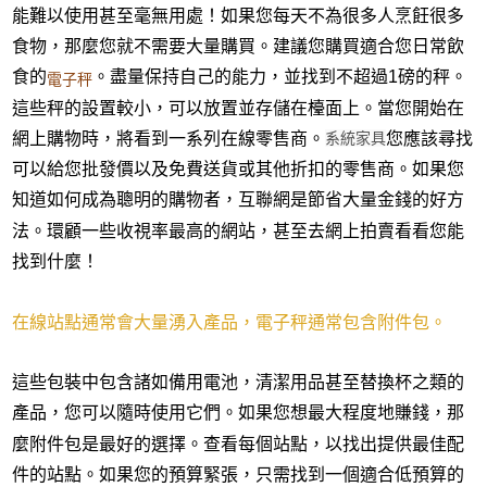
能難以使用甚至毫無用處！如果您每天不為很多人烹飪很多
食物，那麼您就不需要大量購買。建議您購買適合您日常飲
食的
。盡量保持自己的能力，並找到不超過1磅的秤。
電子秤
這些秤的設置較小，可以放置並存儲在檯面上。當您開始在
系統家具
網上購物時，將看到一系列在線零售商。
您應該尋找
可以給您批發價以及免費送貨或其他折扣的零售商。如果您
知道如何成為聰明的購物者，互聯網是節省大量金錢的好方
法。環顧一些收視率最高的網站，甚至去網上拍賣看看您能
找到什麼！
在線站點通常會大量湧入產品，電子秤通常包含附件包。
這些包裝中包含諸如備用電池，清潔用品甚至替換杯之類的
產品，您可以隨時使用它們。如果您想最大程度地賺錢，那
麼附件包是最好的選擇。查看每個站點，以找出提供最佳配
件的站點。如果您的預算緊張，只需找到一個適合低預算的