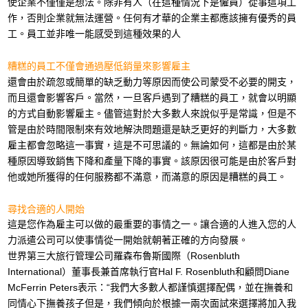
使企業不僅僅是想法。除非有人（在這種情況下是僱員）從事這項工
作，否則企業就無法運營。任何有才華的企業主都應該擁有優秀的員
工。員工並非唯一能感受到這種效果的人
糟糕的員工不僅會通過壓低銷量來影響雇主
還會由於疏忽或簡單的缺乏動力等原因而使公司蒙受不必要的開支，
而且還會影響客戶。當然，一旦客戶遇到了糟糕的員工，就會以明顯
的方式自動影響雇主。儘管這對於大多數人來說似乎是常識，但是不
管是由於時間限制來有效地解決問題還是缺乏更好的判斷力，大多數
雇主都會忽略這一事實，這是不可思議的。無論如何，這都是由於某
種原因導致銷售下降和產量下降的事實。該原因很可能是由於客戶對
他或她所獲得的任何服務都不滿意，而滿意的原因是糟糕的員工。
尋找合適的人開始
這是您作為雇主可以做的最重要的事情之一。讓合適的人進入您的人
力派遣公司可以使事情從一開始就朝著正確的方向發展。
世界第三大旅行管理公司羅森布魯斯國際（Rosenbluth
International）董事長兼首席執行官Hal F. Rosenbluth和顧問Diane
McFerrin Peters表示：“我們大多數人都謹慎選擇配偶，並在撫養和
同情心下撫養孩子但是，我們傾向於根據一兩次面試來選擇將加入我