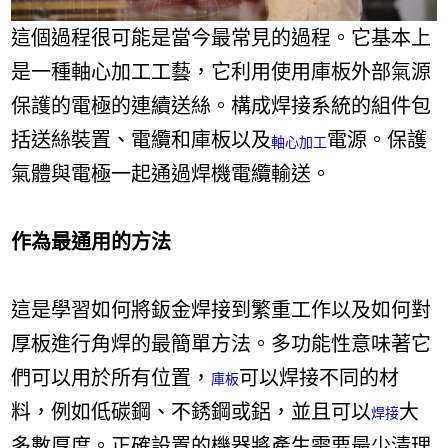
這個過程很可能是當今最常見的過程。它基本上
是一種軸心加工工藝，它利用使用庫板外部氣源
保護的電極的連續送絲。構成焊接系統的組件包
括送絲裝置、電纜和庫板以及
電源。保護
軸心加工
氣體與電極一起通過焊機電纜輸送。
作為最通用的方法
這是學習如何將鈑金焊接到繁重工作以及如何對
厚板進行角焊的最簡單方法。多功能性意味著它
們可以用於所有位置，
可以焊接不同的材
庫板
料，例如低碳鋼、不銹鋼或鋁，並且可以
大
焊接
多數厚度。正確設置的機器將產生需要最少清理