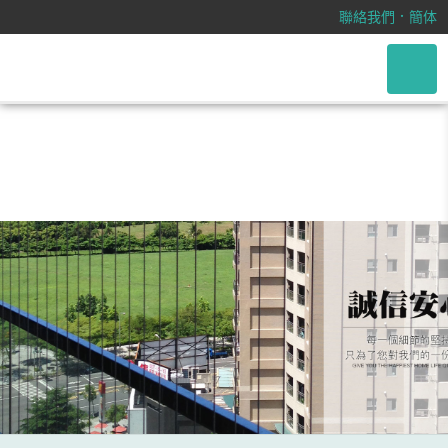
/css/font-awesome.css
．
聯絡我們
簡体
網友大推 軸心加工 CNC加工馬達軸
心加工 專業經歷零件加工