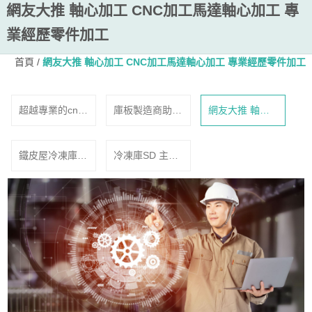
網友大推 軸心加工 CNC加工馬達軸心加工 專
業經歷零件加工
首頁
/
網友大推 軸心加工 CNC加工馬達軸心加工 專業經歷零件加工
超越專業的cnc
庫板製造商助你
網友大推 軸心
車床加工技術！
稱產古董車零配
加工 CNC加工
焊接能做到這種
件。
馬達軸心加工
鐵皮屋冷凍庫怎
冷凍庫SD 主控
程度我也是服了
專業經歷零件加
樣才能增加製冷
如何精準控制存
工
效率？
放物的溫度？