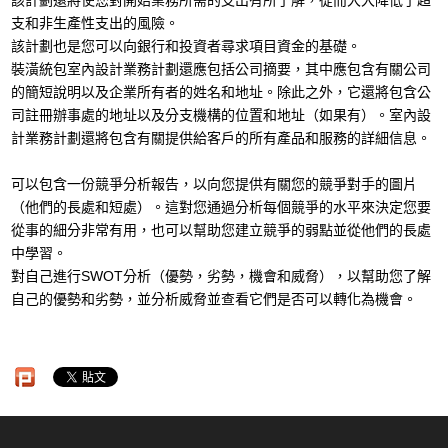
該計劃還將使您對開始業務所需的支出有所了解，從而大大降低了超
支和非生產性支出的風險。
該計劃也是您可以向銀行和投資者尋求項目資金的基礎。
裝潢統包室內設計業務計劃還應包括公司摘要，其中應包含有關公司
的簡短說明以及企業所有者的姓名和地址。除此之外，它還將包含公
司註冊辦事處的地址以及分支機構的位置和地址（如果有）。室內設
計業務計劃還將包含有關提供給客戶的所有產品和服務的詳細信息。
可以包含一份競爭分析報告，以向您提供有關您的競爭對手的圖片
（他們的長處和短處）。這對您通過分析每個競爭的水平來決定您要
從事的細分非常有用，也可以幫助您建立競爭的弱點並從他們的長處
中學習。
對自己進行SWOT分析（優勢，劣勢，機會和威脅），以幫助您了解
自己的優勢和劣勢，並分析威脅並查看它們是否可以轉化為機會。